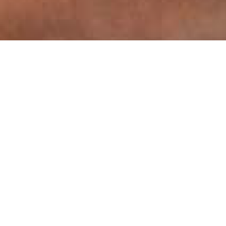
Wo Nachhaltigkeit auf Handwerk trifft.
Im idyllischen Lindauer Hinterland liegt unsere Werkstatt, in der
aussortierten Materialien neues Leben eingehaucht wird. Hier
werden ausgewählte Theaterbanner und Segel mit hochwertigen
Komponenten von Hand zu neuen Lieblingsstücken verarbeitet.
Von Taschen aller Art über Kulturbeutel bis zu Papierkörben – hier
bleibt kein Reststück unverarbeitet. So entstehen Stücke, die
nicht nur nachhaltig und langlebig sind, sondern auch garantiert
einzigartig.